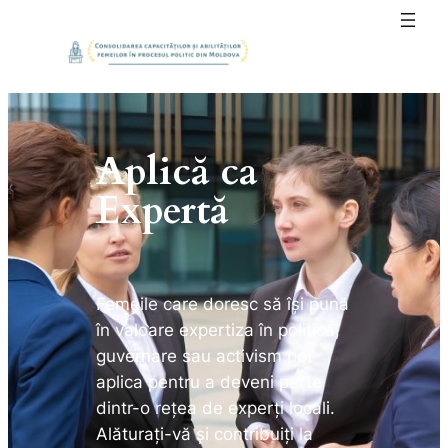
Sari
la
conținut
Aplică ca
Expertă
Femeile care doresc să își pună
în valoare expertiza în politică,
guvernare sau activism pot
aplica pentru a deveni parte
dintr-o rețea de experți locali.
Alăturați-vă și contribuiți la