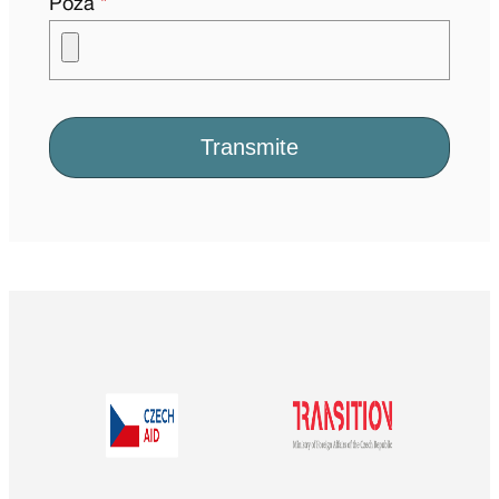
Poză
*