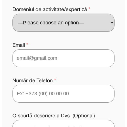
Domeniul de activitate/expertizǎ
*
Email
*
Numǎr de Telefon
*
O scurtǎ descriere a Dvs. (Opțional)