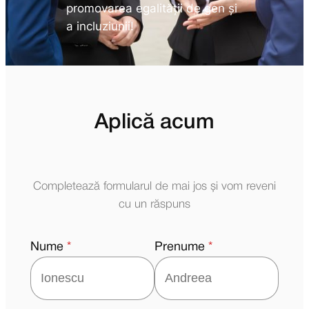
promovarea egalității de gen și
a incluziunii!
Aplică acum
Completează formularul de mai jos și vom reveni
cu un răspuns
Nume
*
Prenume
*